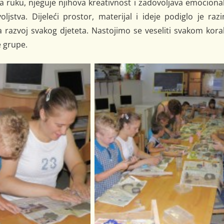
a ruku, njeguje njihova kreativnost i zadovoljava emociona
jstva. Dijeleći prostor, materijal i ideje podiglo je raz
na razvoj svakog djeteta. Nastojimo se veseliti svakom kor
e grupe.