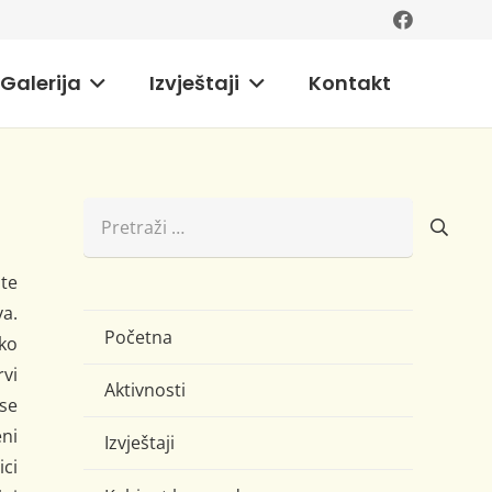
Galerija
Izvještaji
Kontakt
Pretraži:
ite
va.
Početna
ako
rvi
Aktivnosti
se
ni
Izvještaji
ici