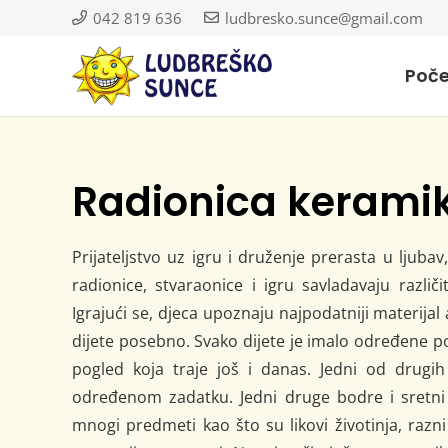
042 819 636
ludbresko.sunce@gmail.com
Poč
Radionica kerami
Prijateljstvo uz igru i druženje prerasta u ljubav
radionice, stvaraonice i igru savladavaju različi
Igrajući se, djeca upoznaju najpodatniji materijal 
dijete posebno. Svako dijete je imalo određene pot
pogled koja traje još i danas. Jedni od drugih
određenom zadatku. Jedni druge bodre i sretni 
mnogi predmeti kao što su likovi životinja, razni