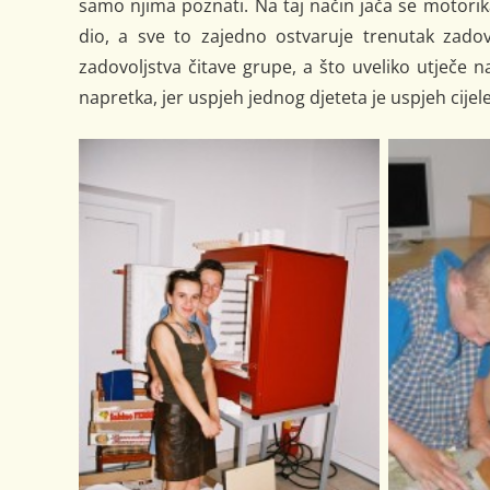
samo njima poznati. Na taj način jača se motorik
dio, a sve to zajedno ostvaruje trenutak zadovol
zadovoljstva čitave grupe, a što uveliko utječe 
napretka, jer uspjeh jednog djeteta je uspjeh cijel