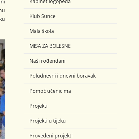
Kabinet logopeda
lni
inu
Klub Sunce
aku
Mala škola
MISA ZA BOLESNE
Naši rođendani
Poludnevni i dnevni boravak
Pomoć učenicima
Projekti
Projekti u tijeku
Provedeni projekti