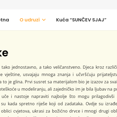
etna
O udruzi
Kuća “SUNČEV SJAJ”
ke
, tako jednostavno, a tako veličanstveno. Djeca kroz različ
te vještine, usvajaju mnoga znanja i učvršćuju prijateljst
a to je glina. Prvi susret sa materijalom bio je izazov za sv
eškoće u modeliranju, ali zajedničko im je bila ljubav na p
 uče i nastoje napraviti najbolje što mogu prilagodivši 
su kada spretno riješe koji od zadataka. Ovdje su izrađe
 oblici cvjetova, ukrasi za božićno drvce i mnogi drugi obl