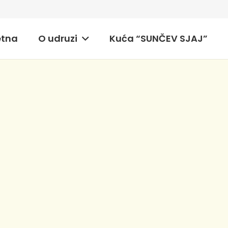
etna
O udruzi
Kuća “SUNČEV SJAJ”