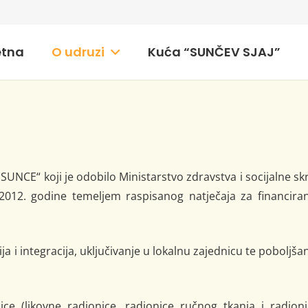
etna
O udruzi
Kuća “SUNČEV SJAJ”
NCE“ koji je odobilo Ministarstvo zdravstva i socijalne sk
 2012. godine temeljem raspisanog natječaja za financira
cija i integracija, uključivanje u lokalnu zajednicu te poboljša
ice (likovne radionice, radionice ručnog tkanja i radion