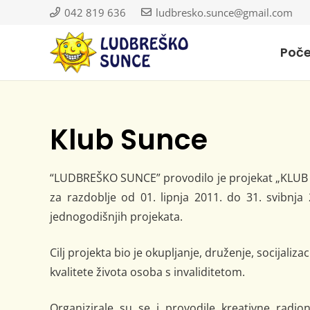
042 819 636
ludbresko.sunce@gmail.com
Poč
Klub Sunce
“LUDBREŠKO SUNCE” provodilo je projekat „KLUB SU
za razdoblje od 01. lipnja 2011. do 31. svibnja
jednogodišnjih projekata.
Cilj projekta bio je okupljanje, druženje, socijaliza
kvalitete života osoba s invaliditetom.
Organizirale su se i provodile kreativne radion