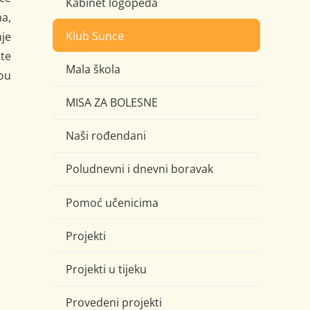
Kabinet logopeda
na,
Klub Sunce
je
te
Mala škola
vou
MISA ZA BOLESNE
Naši rođendani
Poludnevni i dnevni boravak
Pomoć učenicima
Projekti
Projekti u tijeku
Provedeni projekti