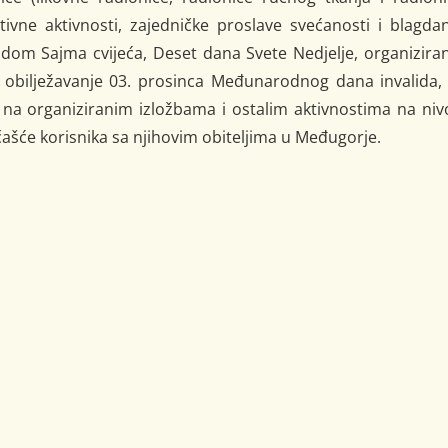
tivne aktivnosti, zajedničke proslave svećanosti i blagda
om Sajma cvijeća, Deset dana Svete Nedjelje, organiziran
bilježavanje 03. prosinca Međunarodnog dana invalida, 
o na organiziranim izložbama i ostalim aktivnostima na ni
čašće korisnika sa njihovim obiteljima u Međugorje.