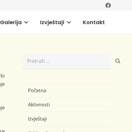
Galerija
Izvještaji
Kontakt
Pretraži:
rbi
nje
Početna
Aktivnosti
nje
Izvještaji
ice