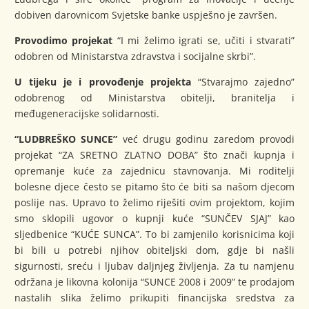
dobiven darovnicom Svjetske banke uspješno je završen.
Provodimo projekat
“I mi želimo igrati se, učiti i stvarati”
odobren od Ministarstva zdravstva i socijalne skrbi”.
U tijeku je i provođenje projekta
“Stvarajmo zajedno”
odobrenog od Ministarstva obitelji, branitelja i
međugeneracijske solidarnosti.
“LUDBREŠKO SUNCE”
već drugu godinu zaredom provodi
projekat “ZA SRETNO ZLATNO DOBA” što znači kupnja i
opremanje kuće za zajednicu stavnovanja. Mi roditelji
bolesne djece često se pitamo što će biti sa našom djecom
poslije nas. Upravo to želimo riješiti ovim projektom, kojim
smo sklopili ugovor o kupnji kuće “SUNČEV SJAJ” kao
sljedbenice “KUĆE SUNCA”. To bi zamjenilo korisnicima koji
bi bili u potrebi njihov obiteljski dom, gdje bi našli
sigurnosti, sreću i ljubav daljnjeg življenja. Za tu namjenu
održana je likovna kolonija “SUNCE 2008 i 2009” te prodajom
nastalih slika želimo prikupiti financijska sredstva za