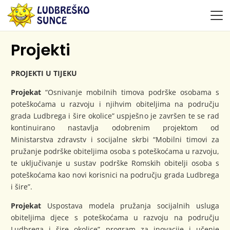
Projekti
PROJEKTI U TIJEKU
Projekat
“Osnivanje mobilnih timova podrške osobama s
poteškoćama u razvoju i njihvim obiteljima na području
grada Ludbrega i šire okolice” uspješno je završen te se rad
kontinuirano nastavlja odobrenim projektom od
Ministarstva zdravstv i socijalne skrbi “Mobilni timovi za
pružanje podrške obiteljima osoba s poteškoćama u razvoju,
te uključivanje u sustav podrške Romskih obitelji osoba s
poteškoćama kao novi korisnici na području grada Ludbrega
i šire”.
Projekat
Uspostava modela pružanja socijalnih usluga
obiteljima djece s poteškoćama u razvoju na području
Ludbrega i šire okolice” program za inovacije i učenje