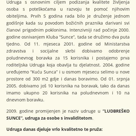
Udruga s osnovnim ciljem podizanja kvalitete življenja
osoba s poteškoćama u razvoju te pomoć njihovim
obiteljima. Prvih 5 godina rada bilo je druženje jednom
godišnje kada su povodom božićnih praznika darivani svi
članovi prigodnim poklonima. Intenzivniji rad počinje 2000.
godine osnivanjem Kluba “Sunce”, tada se družimo dva puta
tjedno. Od 11. mjeseca 2001. godine od Ministarstva
zdravstva i socijalne skrbi dobivamo odobrenje
poludnevnog boravka za 15 korisnika i postajemo prva
roditeljska Udruga koja obavlja tu djelatnost. 2004. godine
uređujemo “Kuću Sunca” i u osmom mjesecu selimo u nove
prostore od 300 m2 gdje i danas boravimo. Od 01. srpnja
2005. dobivamo još 10 korisnika na boravak, tako da danas
imamo ukupno 20 korisnika na poludnevnom i 10 na
dnevnom boravku.
2009. godine promijenjen je naziv udruge u
“LUDBREŠKO
SUNCE”, udruga za osobe s invaliditetom
.
Udruga danas djeluje vrlo kvalitetno te pruža: