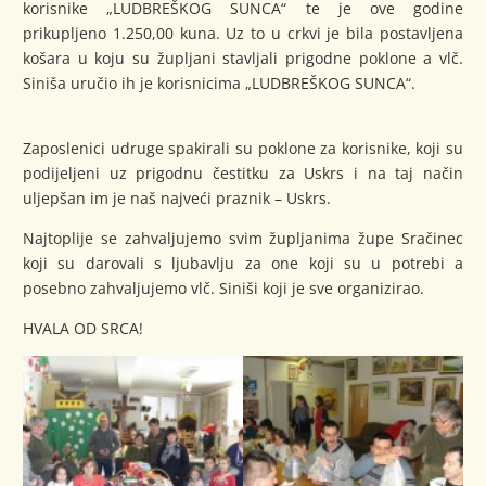
korisnike „LUDBREŠKOG SUNCA“ te je ove godine
prikupljeno 1.250,00 kuna. Uz to u crkvi je bila postavljena
košara u koju su župljani stavljali prigodne poklone a vlč.
Siniša uručio ih je korisnicima „LUDBREŠKOG SUNCA“.
Zaposlenici udruge spakirali su poklone za korisnike, koji su
podijeljeni uz prigodnu čestitku za Uskrs i na taj način
uljepšan im je naš najveći praznik – Uskrs.
Najtoplije se zahvaljujemo svim župljanima župe Sračinec
koji su darovali s ljubavlju za one koji su u potrebi a
posebno zahvaljujemo vlč. Siniši koji je sve organizirao.
HVALA OD SRCA!