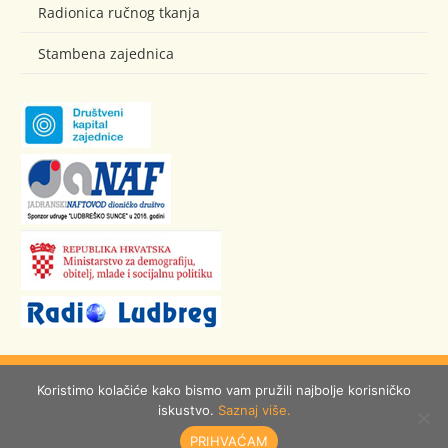
Radionica ručnog tkanja
Stambena zajednica
© Ludbreško Sunce
Koristimo kolačiće kako bismo vam pružili najbolje korisničko
iskustvo.
Saznaj više.
izrada:
Burza ideja
PRIHVAĆAM