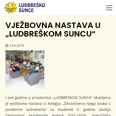
VJEŽBOVNA NASTAVA U
„LUDBREŠKOM SUNCU“
23.6.2016.
I ove godine u prostorima „LUDBREŠKOG SUNCA“ obavljena
je vježbovna nastava iz kolegija „Zdravstvena njega osoba s
posebnim potrebama“ za studente 3. godine studija
Sestrinstva akademske godine 2015./2016., Sveučilišta