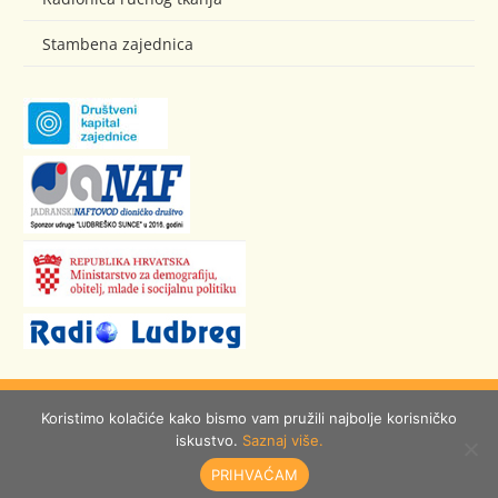
Stambena zajednica
© Ludbreško Sunce
Koristimo kolačiće kako bismo vam pružili najbolje korisničko
iskustvo.
Saznaj više.
izrada:
Burza ideja
PRIHVAĆAM