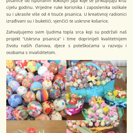
pisanice od ispuhanih kokošjih jaja koje se prikupljaju kroz
cijelu godinu. Vrijedne ruke korisnika i zaposlenika oslikale
su i ukrasile više od 4 tisuće pisanica. U kreativnoj radionici
izrađivani su i buketići, vjenčići te uskrsne košarice.
Zahvaljujemo svim ljudima topla srca koji su podržali naš
projekt “Uskrsna pisanica” i time doprinijeli kvalitetnijem
životu naših članova, djece s poteškoćama u razvoju i
osobama s invaliditetom.