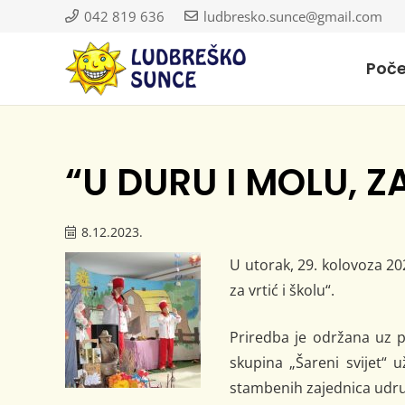
042 819 636
ludbresko.sunce@gmail.com
Poč
“U DURU I MOLU, Z
8.12.2023.
U utorak, 29. kolovoza 20
za vrtić i školu“.
Priredba je održana uz p
skupina „Šareni svijet“ u
stambenih zajednica udr