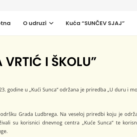
etna
O udruzi
Kuća “SUNČEV SJAJ”
A VRTIĆ I ŠKOLU”
23. godine u „Kući Sunca“ održana je priredba „U duru i m
odršku Grada Ludbrega. Na veseloj priredbi koju je održa
živali su korisnici dnevnog centra „Kuće Sunca“ te korisn
uge.