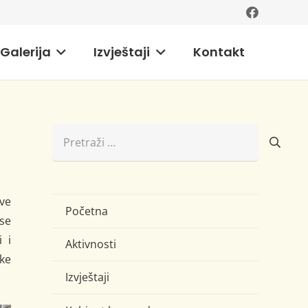
Galerija
Izvještaji
Kontakt
Pretraži:
Ove
Početna
se
 i
Aktivnosti
ike
Izvještaji