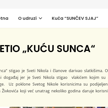
etna
O udruzi
Kuća “SUNČEV SJAJ”
JETIO „KUĆU SUNCA“
ca“ stigao je Sveti Nikola i članove darivao slatkišima. 
i događaj jer je Sveti Nikola stigao vlakićem kojim su 
uge. Uz poklone Svetog Nikole korisnicima su podijeljeni
Živkovića koji već unatrag nekoliko godina daruje korisn