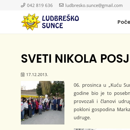
042 819 636
ludbresko.sunce@gmail.com
Poč
SVETI NIKOLA POS
17.12.2013.
06. prosinca u „Kuću Sun
godine bio je to posebn
provozali i članovi udr
pokloni gospodina Marka 
udruge.