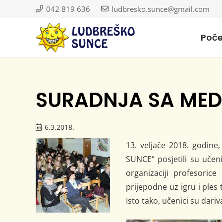
042 819 636
ludbresko.sunce@gmail.com
Poč
SURADNJA SA ME
6.3.2018.
13. veljače 2018. godin
SUNCE“ posjetili su učen
organizaciji profesoric
prijepodne uz igru i ples 
Isto tako, učenici su dar