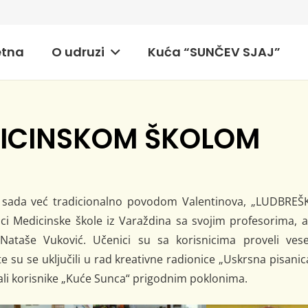
etna
O udruzi
Kuća “SUNČEV SJAJ”
DICINSKOM ŠKOLOM
e, sada već tradicionalno povodom Valentinova, „LUDBREŠ
ici Medicinske škole iz Varaždina sa svojim profesorima, 
e Nataše Vuković. Učenici su sa korisnicima proveli vese
te su se uključili u rad kreativne radionice „Uskrsna pisanic
ivali korisnike „Kuće Sunca“ prigodnim poklonima.