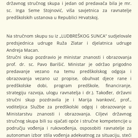
državnog stručnog skupa i jedan od predavača bila je mr.
sc. Inga Seme Stojnović, viša savjetnica za ravnatelje
predškolskih ustanova u Republici Hrvatskoj.
Na stručnom skupu su iz „LUDBREŠKOG SUNCA“ sudjelovale
predsjednica udruge Ruža Zlatar i djelatnica udruge
Andreja Macan.
Stručni skup pozdravio je ministar znanosti i obrazovanja
prof. dr. sc. Pavo Barišić. Ministar je održao prigodno
predavanje vezano na temu predškolskog odgoja i
obrazovanja vezano uz propise, obuhvat djece rane i
predškolske dobi, program predškole, financiranje,
strategiju razvoja, ulogu ravnatelja i dr.). Također, državni
stručni skup pozdravila je i Marija Ivanković, prof.,
voditeljica Službe za predškolski odgoj i obrazovanje u
Ministarstvu znanosti i obrazovanja. Ciljevi državnog
stručnog skupa bili su ojačati opće i stručne kompetencije u
području vođenja i rukovođenja, osposobiti ravnatelje za
autonoman izbor stila vođenja adekvatnog za situaciju, steći