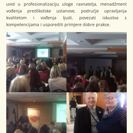
uvid u profesionalizaciju uloge ravnatelja, menadžment
vođenja predškolske ustanove, područje upravljanja
kvalitetom i vođenja ljudi, povezati iskustva s
kompetencijama i usporediti primjere dobre prakse.