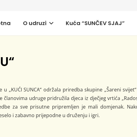
etna
O udruzi
Kuća “SUNČEV SJAJ”
U“
e u „KUĆI SUNCA“ održala priredba skupine „Šareni svijet“
e članovima udruge pridružila djeca iz dječjeg vrtića „Rado
edbe za sve prisutne pripremljen je mali domjenak. Nak
elo i zabavno prijepodne u druženju i igri.