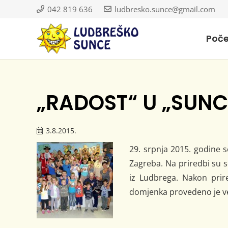
042 819 636
ludbresko.sunce@gmail.com
Poč
„RADOST“ U „SUNC
3.8.2015.
29. srpnja 2015. godine s
Zagreba. Na priredbi su s
iz Ludbrega. Nakon prir
domjenka provedeno je ves