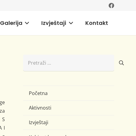
Galerija
Izvještaji
Kontakt
Pretraži:
Početna
uge
Aktivnosti
za
 S
Izvještaji
 I