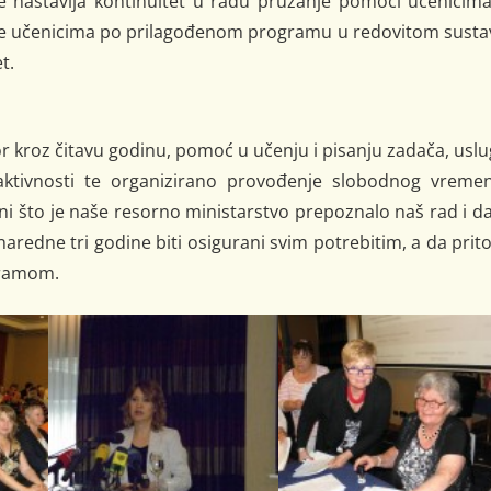
e nastavlja kontinuitet u radu pružanje pomoći učenicima
te učenicima po prilagođenom programu u redovitom susta
t.
r kroz čitavu godinu, pomoć u učenju i pisanju zadača, usl
 aktivnosti te organizirano provođenje slobodnog vremen
 što je naše resorno ministarstvo prepoznalo naš rad i d
 naredne tri godine biti osigurani svim potrebitim, a da pri
ogramom.