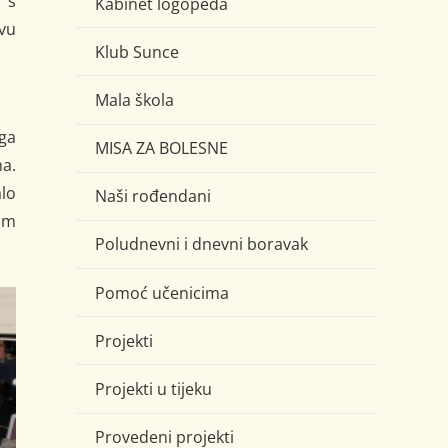
 s
Kabinet logopeda
vu
Klub Sunce
Mala škola
uga
MISA ZA BOLESNE
a.
alo
Naši rođendani
tom
Poludnevni i dnevni boravak
Pomoć učenicima
Projekti
Projekti u tijeku
Provedeni projekti