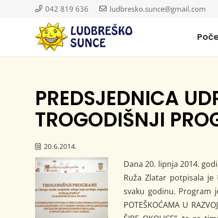
042 819 636
ludbresko.sunce@gmail.com
Poč
PREDSJEDNICA UD
TROGODIŠNJI PR
20.6.2014.
Dana 20. lipnja 2014. god
Ruža Zlatar potpisala j
svaku godinu. Program
POTEŠKOĆAMA U RAZVOJU