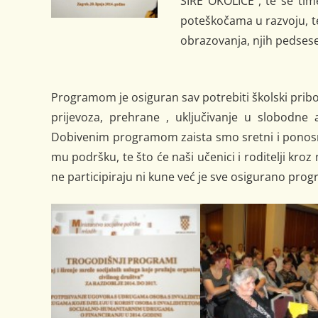
ŠIRE OKOLICE”, te se tim
poteškočama u razvoju, 
obrazovanja, njih pedsese
Programom je osiguran sav potrebiti školski pribo
prijevoza, prehrane , uključivanje u slobodne
Dobivenim programom zaista smo sretni i ponosni
mu podršku, te što će naši učenici i roditelji kroz
ne participiraju ni kune već je sve osigurano pr