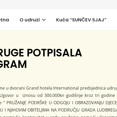
etna
O udruzi
Kuća “SUNČEV SJAJ”
RUGE POTPISALA
OGRAM
ine u dvorani Grand hotela International predsjednica udr
e Ugovor u iznosu od 300.000kn godišnje kroz tri godine 
 je ” PRUŽANJE PODRŠKE U ODGOJU I OBRAZOVANJU DJECE
 I NJIHOVIM OBITELJIMA NA PODRUČJU GRADA LUDBREGA