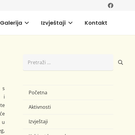
Galerija
Izvještaji
Kontakt
Pretraži:
 s
Početna
 i
te
Aktivnosti
će
Izvještaji
 u
g,