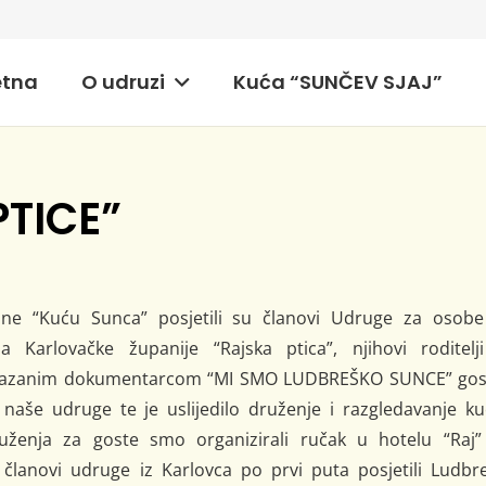
etna
O udruzi
Kuća “SUNČEV SJAJ”
PTICE”
dine “Kuću Sunca” posjetili su članovi Udruge za osobe
a Karlovačke županije “Rajska ptica”, njihovi roditelji
rikazanim dokumentarcom “MI SMO LUDBREŠKO SUNCE” gos
aše udruge te je uslijedilo druženje i razgledavanje ku
ruženja za goste smo organizirali ručak u hotelu “Raj”
članovi udruge iz Karlovca po prvi puta posjetili Ludbre