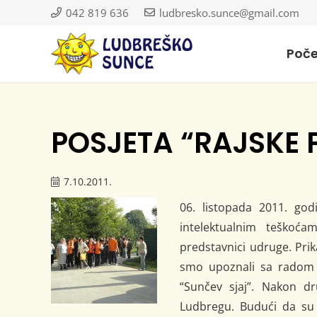
042 819 636
ludbresko.sunce@gmail.com
Poč
POSJETA “RAJSKE 
7.10.2011.
06. listopada 2011. go
intelektualnim teškoćam
predstavnici udruge. P
smo upoznali sa radom n
“Sunčev sjaj”. Nakon d
Ludbregu. Budući da su 