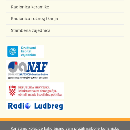
Radionica keramike
Radionica ručnog tkanja
Stambena zajednica
© Ludbreško Sunce
Koristimo kolačiće kako bismo vam pružili najbolje korisničko