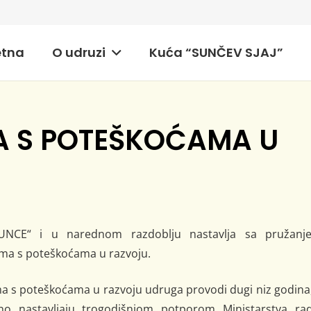
etna
O udruzi
Kuća “SUNČEV SJAJ”
 S POTEŠKOĆAMA U
NCE“ i u narednom razdoblju nastavlja sa pružanj
ima s poteškoćama u razvoju.
 s poteškoćama u razvoju udruga provodi dugi niz godina,
ano nastavljaju trogodišnjom potporom Ministarstva rad