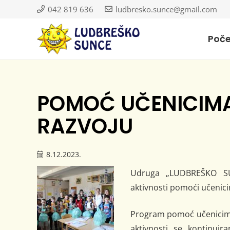
042 819 636
ludbresko.sunce@gmail.com
Poč
POMOĆ UČENICIMA
RAZVOJU
8.12.2023.
Udruga „LUDBREŠKO SU
aktivnosti pomoći učenic
Program pomoć učenicima
aktivnosti se kontinuir