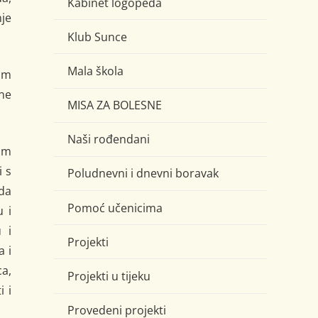
Kabinet logopeda
nje
Klub Sunce
Mala škola
im
ine
MISA ZA BOLESNE
Naši rođendani
om
 s
Poludnevni i dnevni boravak
da
Pomoć učenicima
u i
 i
Projekti
a i
ca,
Projekti u tijeku
i i
Provedeni projekti