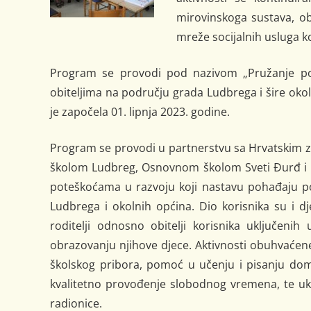
mirovinskoga sustava, obi
mreže socijalnih usluga k
Program se provodi pod nazivom „Pružanje po
obiteljima na području grada Ludbrega i šire okol
je započela 01. lipnja 2023. godine.
Program se provodi u partnerstvu sa Hrvatskim 
školom Ludbreg, Osnovnom školom Sveti Đurđ i 
poteškoćama u razvoju koji nastavu pohađaju 
Ludbrega i okolnih općina. Dio korisnika su i d
roditelji odnosno obitelji korisnika uključe
obrazovanju njihove djece. Aktivnosti obuhvaćen
školskog pribora, pomoć u učenju i pisanju doma
kvalitetno provođenje slobodnog vremena, te ukl
radionice.