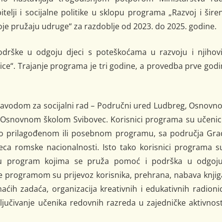
telji i socijalne politike u sklopu programa „Razvoj i šire
oje pružaju udruge“ za razdoblje od 2023. do 2025. godine.
drške u odgoju djeci s poteškoćama u razvoju i njihov
ice“. Trajanje programa je tri godine, a provedba prve god
zavodom za socijalni rad – Područni ured Ludbreg, Osnovn
Osnovnom školom Svibovec. Korisnici programa su učenici
po prilagođenom ili posebnom programu, sa područja Gra
jeca romske nacionalnosti. Isto tako korisnici programa s
nih u program kojima se pruža pomoć i podrška u odgoju
e programom su prijevoz korisnika, prehrana, nabava knjig
ćih zadaća, organizacija kreativnih i edukativnih radioni
jučivanje učenika redovnih razreda u zajedničke aktivnost