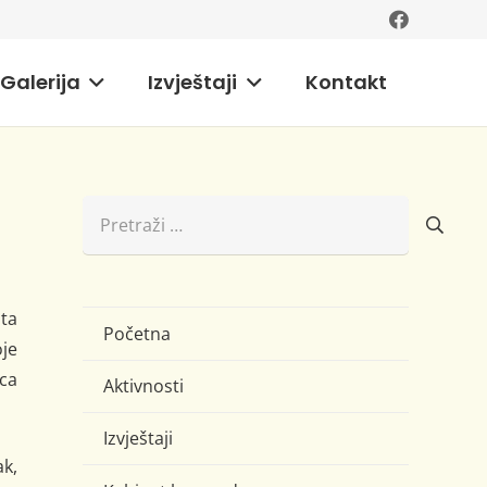
Galerija
Izvještaji
Kontakt
Pretraži:
ata
Početna
oje
ca
Aktivnosti
Izvještaji
ak,