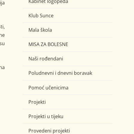
Kabinet logopeda
ja
Klub Sunce
ti,
Mala škola
tne
 su
MISA ZA BOLESNE
Naši rođendani
na
Poludnevni i dnevni boravak
Pomoć učenicima
Projekti
Projekti u tijeku
Provedeni projekti