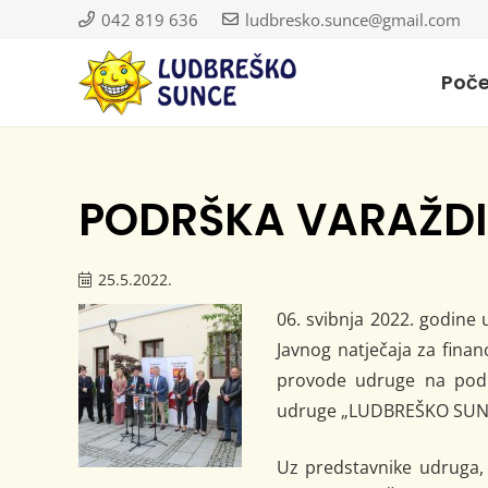
042 819 636
ludbresko.sunce@gmail.com
Poč
PODRŠKA VARAŽDI
25.5.2022.
06. svibnja 2022. godine 
Javnog natječaja za fina
provode udruge na podru
udruge „LUDBREŠKO SUNC
Uz predstavnike udruga, 