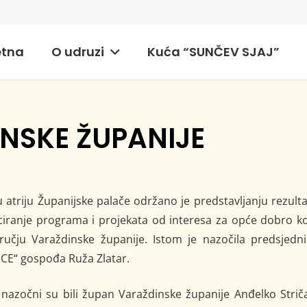
etna
O udruzi
Kuća “SUNČEV SJAJ”
NSKE ŽUPANIJE
u atriju Županijske palače održano je predstavljanju rezult
nciranje programa i projekata od interesa za opće dobro k
čju Varaždinske županije. Istom je nazočila predsjedni
E“ gospođa Ruža Zlatar.
nazočni su bili župan Varaždinske županije Anđelko Strič