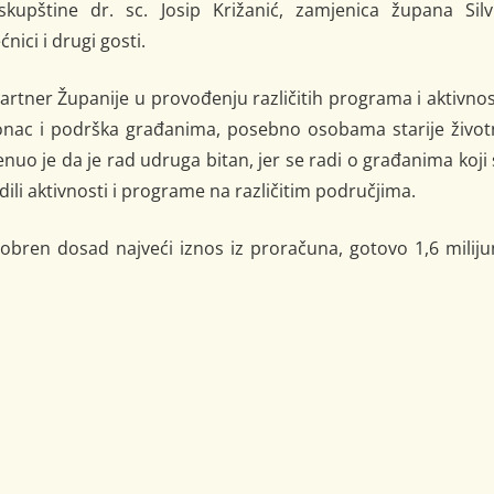
skupštine dr. sc. Josip Križanić, zamjenica župana Silvi
nici i drugi gosti.
rtner Županije u provođenju različitih programa i aktivnos
 oslonac i podrška građanima, posebno osobama starije živo
nuo je da je rad udruga bitan, jer se radi o građanima koji
dili aktivnosti i programe na različitim područjima.
bren dosad najveći iznos iz proračuna, gotovo 1,6 miliju