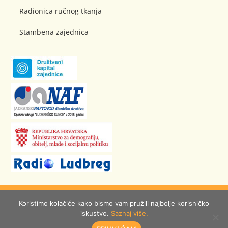
Radionica ručnog tkanja
Stambena zajednica
© Ludbreško Sunce
Koristimo kolačiće kako bismo vam pružili najbolje korisničko
iskustvo.
Saznaj više.
izrada:
Burza ideja