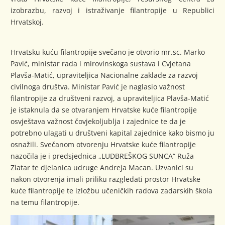
izobrazbu, razvoj i istraživanje filantropije u Republici
Hrvatskoj.
Hrvatsku kuću filantropije svečano je otvorio mr.sc. Marko
Pavić, ministar rada i mirovinskoga sustava i Cvjetana
Plavša-Matić, upraviteljica Nacionalne zaklade za razvoj
civilnoga društva. Ministar Pavić je naglasio važnost
filantropije za društveni razvoj, a upraviteljica Plavša-Matić
je istaknula da se otvaranjem Hrvatske kuće filantropije
osvještava važnost čovjekoljublja i zajednice te da je
potrebno ulagati u društveni kapital zajednice kako bismo ju
osnažili. Svečanom otvorenju Hrvatske kuće filantropije
nazočila je i predsjednica „LUDBREŠKOG SUNCA“ Ruža
Zlatar te djelanica udruge Andreja Macan. Uzvanici su
nakon otvorenja imali priliku razgledati prostor Hrvatske
kuće filantropije te izložbu učeničkih radova zadarskih škola
na temu filantropije.