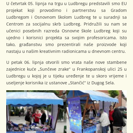
U četvrtak 05. lipnja na trgu u Ludbregu predstavili smo EU
projekat koji provodimo i partnerstvu sa Gradom
Ludbregom i Osnovnom školom Ludbreg te u suradnji sa
Centrom za socijalnu skrb Ludbreg. Pridružili su nam se
učenici posebnih razreda Osnovne škole Ludbreg koji su
ujedno i korisnici projekta sa svojim profesoricama. Isto
tako, građanstvu smo prezentirali naše proizvode koji
nastaju u našim kreativnim radionicama u dnevnom centru.
U petak 06. lipnja otvorili smo vrata naše nove stambene
zajednice kuće „Sunčeve zrake“ u Frankopanskoj ulici 25 u
Ludbregu u kojoj je u tijeku uređenje te u skoro vrijeme i
useljenje korisnika iz ustanove „Stančić“ iz Dugog Sela.