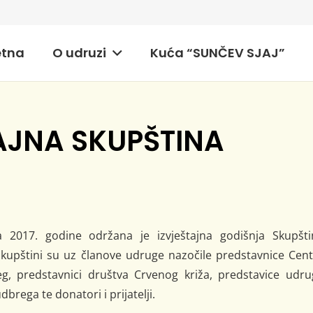
etna
O udruzi
Kuća “SUNČEV SJAJ”
AJNA SKUPŠTINA
a 2017. godine održana je izvještajna godišnja Skupšti
pštini su uz članove udruge nazočile predstavnice Cent
eg, predstavnici društva Crvenog križa, predstavice udru
brega te donatori i prijatelji.