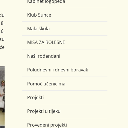
Kabinet logopeda
Klub Sunce
du
18.
Mala škola
6.
 su
MISA ZA BOLESNE
eće
Naši rođendani
Poludnevni i dnevni boravak
Pomoć učenicima
Projekti
Projekti u tijeku
Provedeni projekti