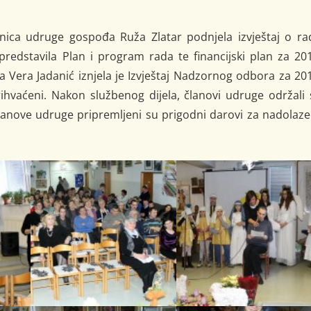
dnica udruge gospođa Ruža Zlatar podnjela izvještaj o ra
 predstavila Plan i program rada te financijski plan za 20
era Jadanić iznjela je Izvještaj Nadzornog odbora za 201
prihvaćeni. Nakon službenog dijela, članovi udruge održali
članove udruge pripremljeni su prigodni darovi za nadolaz