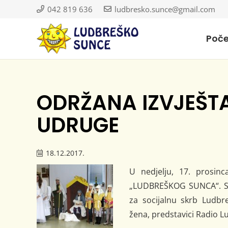
042 819 636
ludbresko.sunce@gmail.com
Poč
ODRŽANA IZVJEŠT
UDRUGE
18.12.2017.
U nedjelju, 17. prosinc
„LUDBREŠKOG SUNCA“. Sku
za socijalnu skrb Ludbr
žena, predstavici Radio Lud