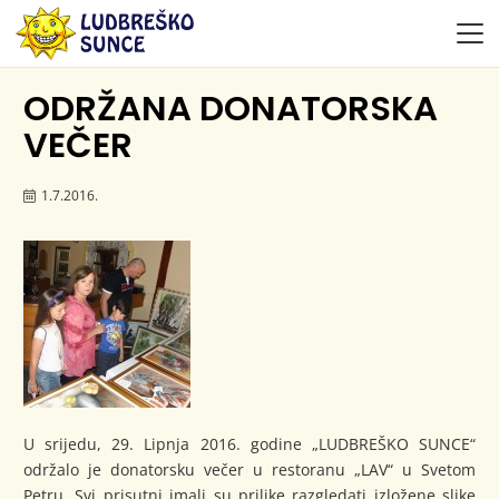
ODRŽANA DONATORSKA
VEČER
1.7.2016.
U srijedu, 29. Lipnja 2016. godine „LUDBREŠKO SUNCE“
održalo je donatorsku večer u restoranu „LAV“ u Svetom
Petru. Svi prisutni imali su prilike razgledati izložene slike