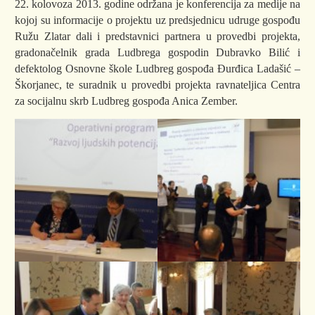
22. kolovoza 2013. godine održana je konferencija za medije na
kojoj su informacije o projektu uz predsjednicu udruge gospođu
Ružu Zlatar dali i predstavnici partnera u provedbi projekta,
gradonačelnik grada Ludbrega gospodin Dubravko Bilić i
defektolog Osnovne škole Ludbreg gospođa Đurđica Ladašić –
Škorjanec, te suradnik u provedbi projekta ravnateljica Centra
za socijalnu skrb Ludbreg gospođa Anica Zember.