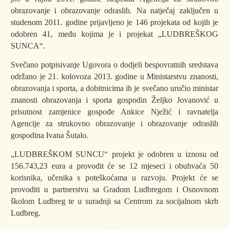
obrazovanje i obrazovanje odraslih. Na natječaj zaključen u
studenom 2011. godine prijavljeno je 146 projekata od kojih je
odobren 41, među kojima je i projekat „LUDBREŠKOG
SUNCA“.
Svečano potpisivanje Ugovora o dodjeli bespovratnih sredstava
održano je 21. kolovoza 2013. godine u Ministarstvu znanosti,
obrazovanja i sporta, a dobitnicima ih je svečano uručio ministar
znanosti obrazovanja i sporta gospodin Željko Jovanović u
prisutnost zamjenice gospođe Ankice Nježić i ravnatelja
Agencije za strukovno obrazovanje i obrazovanje odraslih
gospodina Ivana Šutalo.
„LUDBREŠKOM SUNCU“ projekt je odobren u iznosu od
156.743,23 eura a provodit će se 12 mjeseci i obuhvaća 50
korisnika, učenika s poteškoćama u razvoju. Projekt će se
provoditi u partnerstvu sa Gradom Ludbregom i Osnovnom
školom Ludbreg te u suradnji sa Centrom za socijalnom skrb
Ludbreg.