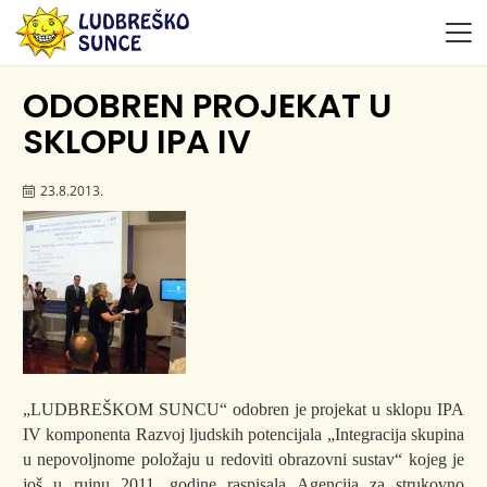
ODOBREN PROJEKAT U
SKLOPU IPA IV
23.8.2013.
„LUDBREŠKOM SUNCU“ odobren je projekat u sklopu IPA
IV komponenta Razvoj ljudskih potencijala „Integracija skupina
u nepovoljnome položaju u redoviti obrazovni sustav“ kojeg je
još u rujnu 2011. godine raspisala Agencija za strukovno