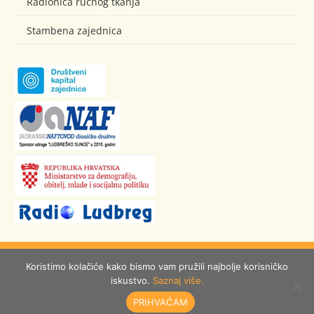
Radionica ručnog tkanja
Stambena zajednica
© Ludbreško Sunce
Koristimo kolačiće kako bismo vam pružili najbolje korisničko
iskustvo.
Saznaj više.
izrada:
Burza ideja
PRIHVAĆAM