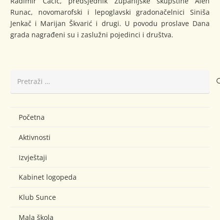
Radimir Čačić, predsjednik Županijske skupštine Alen
Runac, novomarofski i lepoglavski gradonačelnici Siniša
Jenkač i Marijan Škvarić i drugi. U povodu proslave Dana
grada nagrađeni su i zaslužni pojedinci i društva.
Pretraži:
Početna
Aktivnosti
Izvještaji
Kabinet logopeda
Klub Sunce
Mala škola