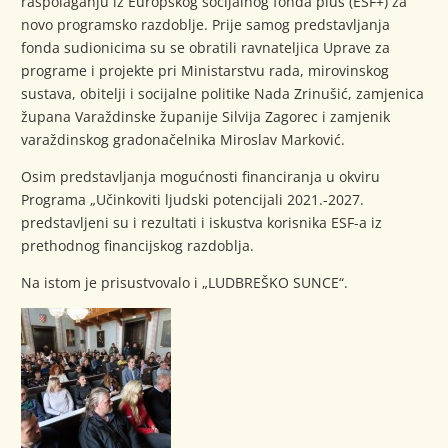
raspolaganju iz Europskog socijalnog fonda plus (ESF+) za
novo programsko razdoblje. Prije samog predstavljanja
fonda sudionicima su se obratili ravnateljica Uprave za
programe i projekte pri Ministarstvu rada, mirovinskog
sustava, obitelji i socijalne politike Nada Zrinušić, zamjenica
župana Varaždinske županije Silvija Zagorec i zamjenik
varaždinskog gradonačelnika Miroslav Marković.
Osim predstavljanja mogućnosti financiranja u okviru
Programa „Učinkoviti ljudski potencijali 2021.-2027.
predstavljeni su i rezultati i iskustva korisnika ESF-a iz
prethodnog financijskog razdoblja.
Na istom je prisustvovalo i „LUDBREŠKO SUNCE“.