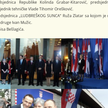
dsjednica Republike Kolinda Grabar-Kitarović, predsjedn
jednik tehničke Vlade Tihomir Orešković.
predsjednica „LUDBREŠKOG SUNCA“ Ruža Zlatar sa kojom je 
udruge Ivan Mužic.
isa Bešlagića.