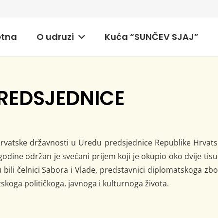
etna
O udruzi
Kuća “SUNČEV SJAJ”
REDSJEDNICE
rvatske državnosti u Uredu predsjednice Republike Hrvats
godine održan je svečani prijem koji je okupio oko dvije tis
bili čelnici Sabora i Vlade, predstavnici diplomatskoga zb
atskoga političkoga, javnoga i kulturnoga života.