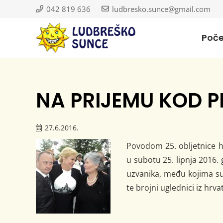
042 819 636
ludbresko.sunce@gmail.com
Poč
NA PRIJEMU KOD P
27.6.2016.
Povodom 25. obljetnice h
u subotu 25. lipnja 2016. 
uzvanika, među kojima su 
te brojni uglednici iz hrv