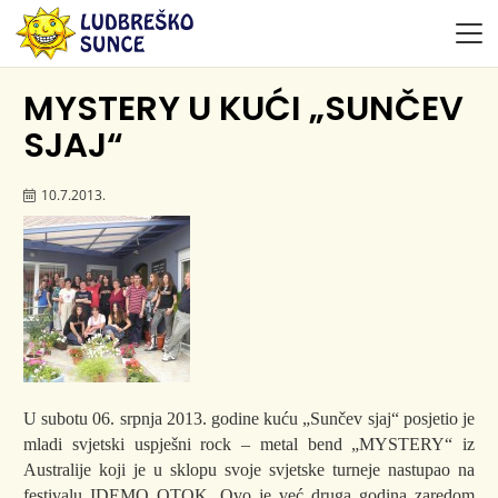
MYSTERY U KUĆI „SUNČEV
SJAJ“
10.7.2013.
U subotu 06. srpnja 2013. godine kuću „Sunčev sjaj“ posjetio je
mladi svjetski uspješni rock – metal bend „MYSTERY“ iz
Australije koji je u sklopu svoje svjetske turneje nastupao na
festivalu IDEMO OTOK. Ovo je već druga godina zaredom