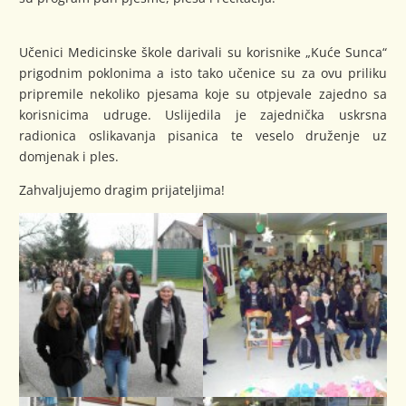
Učenici Medicinske škole darivali su korisnike „Kuće Sunca“
prigodnim poklonima a isto tako učenice su za ovu priliku
pripremile nekoliko pjesama koje su otpjevale zajedno sa
korisnicima udruge. Uslijedila je zajednička uskrsna
radionica oslikavanja pisanica te veselo druženje uz
domjenak i ples.
Zahvaljujemo dragim prijateljima!