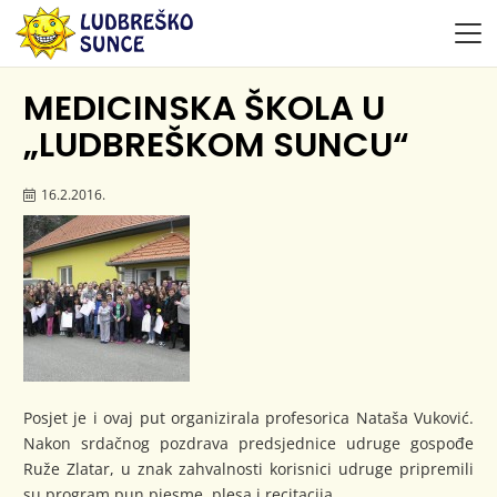
MEDICINSKA ŠKOLA U
„LUDBREŠKOM SUNCU“
16.2.2016.
Posjet je i ovaj put organizirala profesorica Nataša Vuković.
Nakon srdačnog pozdrava predsjednice udruge gospođe
Ruže Zlatar, u znak zahvalnosti korisnici udruge pripremili
su program pun pjesme, plesa i recitacija.