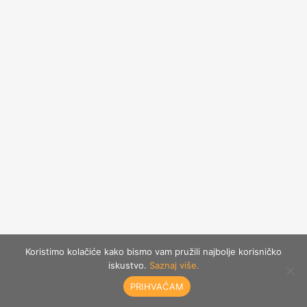
Koristimo kolačiće kako bismo vam pružili najbolje korisničko
iskustvo.
Saznaj više.
PRIHVAĆAM