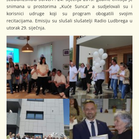
snimana u prostorima „Kuće Sunca“ a sudjelovali su i
korisnici udruge koji su program obogatili svojim
recitacijama. Emisiju su slušali slušatelji Radio Ludbrega u
utorak 29. siječnja.