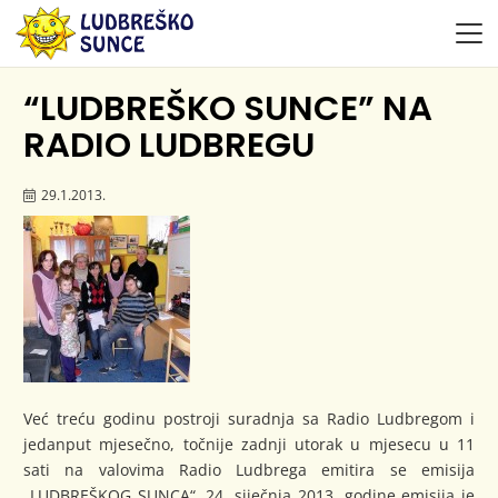
“LUDBREŠKO SUNCE” NA
RADIO LUDBREGU
29.1.2013.
Već treću godinu postroji suradnja sa Radio Ludbregom i
jedanput mjesečno, točnije zadnji utorak u mjesecu u 11
sati na valovima Radio Ludbrega emitira se emisija
„LUDBREŠKOG SUNCA“. 24. siječnja 2013. godine emisija je