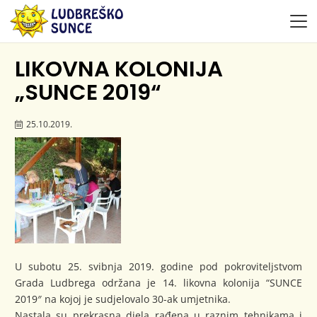
LIKOVNA KOLONIJA
„SUNCE 2019“
25.10.2019.
U subotu 25. svibnja 2019. godine pod pokroviteljstvom
Grada Ludbrega održana je 14. likovna kolonija “SUNCE
2019″ na kojoj je sudjelovalo 30-ak umjetnika.
Nastala su prekrasna djela rađena u raznim tehnikama i