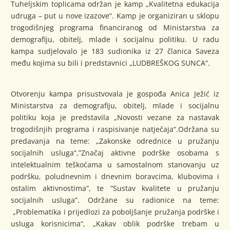
Tuheljskim toplicama održan je kamp „Kvalitetna edukacija
udruga – put u nove izazove“. Kamp je organiziran u sklopu
trogodišnjeg programa financiranog od Ministarstva za
demografiju, obitelj, mlade i socijalnu politiku. U radu
kampa sudjelovalo je 183 sudionika iz 27 članica Saveza
među kojima su bili i predstavnici „LUDBREŠKOG SUNCA“.
Otvorenju kampa prisustvovala je gospođa Anica Ježić iz
Ministarstva za demografiju, obitelj, mlade i socijalnu
politiku koja je predstavila „Novosti vezane za nastavak
trogodišnjih programa i raspisivanje natječaja“.Održana su
predavanja na teme: „Zakonske odrednice u pružanju
socijalnih usluga”,”Značaj aktivne podrške osobama s
intelektualnim teškoćama u samostalnom stanovanju uz
podršku, poludnevnim i dnevnim boravcima, klubovima i
ostalim aktivnostima”, te ”Sustav kvalitete u pružanju
socijalnih usluga”. Održane su radionice na teme:
„Problematika i prijedlozi za poboljšanje pružanja podrške i
usluga korisnicima“, „Kakav oblik podrške trebam u