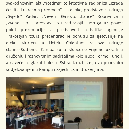
svakodnevnim aktivnostima“ te kreativna radionica „Izrada
čestitki i ukrasnih predmeta“. Isto tako, predstavnici udruga
„Svjetlo“ Zadar, „Neven“ Đakovo, „Latice“ Koprivnica i
„Zvono“ Split predstavili su rad svojih udruga uz power
point prezentacije, a predstavnik turističke agencije
Trakostyan tours prezentirao je ponudu za ljetovanje na
otoku Murteru u Hotelu Colentum za sve udruge
članice.Sudionici Kampa su u slobodno vrijeme uživali u
druženju i raznovrsnim sadržajima koje nude Terme Tuhelj,
a navečer u glazbi i plesu. Svi su izrazili želju za ponovnim
sudjelovanjem u Kampu i zajedničkim druženjima.