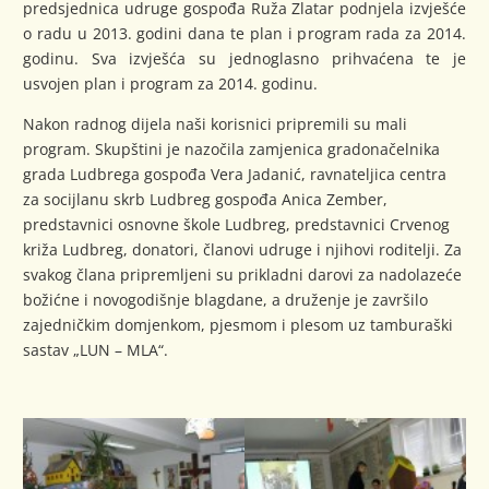
predsjednica udruge gospođa Ruža Zlatar podnjela izvješće
o radu u 2013. godini dana te plan i program rada za 2014.
godinu. Sva izvješća su jednoglasno prihvaćena te je
usvojen plan i program za 2014. godinu.
Nakon radnog dijela naši korisnici pripremili su mali
program. Skupštini je nazočila zamjenica gradonačelnika
grada Ludbrega gospođa Vera Jadanić, ravnateljica centra
za socijlanu skrb Ludbreg gospođa Anica Zember,
predstavnici osnovne škole Ludbreg, predstavnici Crvenog
križa Ludbreg, donatori, članovi udruge i njihovi roditelji. Za
svakog člana pripremljeni su prikladni darovi za nadolazeće
božićne i novogodišnje blagdane, a druženje je završilo
zajedničkim domjenkom, pjesmom i plesom uz tamburaški
sastav „LUN – MLA“.