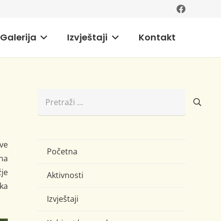
Galerija
Izvještaji
Kontakt
Pretraži:
ove
Početna
 na
žje
Aktivnosti
ska
Izvještaji