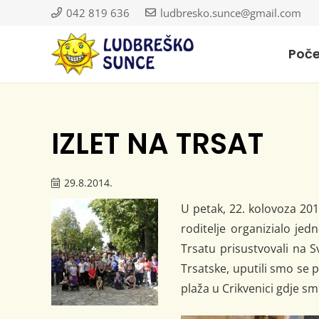
042 819 636
ludbresko.sunce@gmail.com
Poč
IZLET NA TRSAT
29.8.2014.
U petak, 22. kolovoza 20
roditelje organizialo jed
Trsatu prisustvovali na S
Trsatske, uputili smo se 
plaža u Crikvenici gdje sm