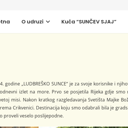
etna
O udruzi
Kuća “SUNČEV SJAJ”
14. godine „LUDBREŠKO SUNCE“ je za svoje korisnike i njih
nodnevni izlet na more. Prvo se posjetila Rijeka gdje smo
vetoj misi. Nakon kratkog razgledavanja Svetišta Majke Bo
prema Crikvenici. Destinacija koju smo odabrali bila je grad
o proveli veselo poslijepodne.