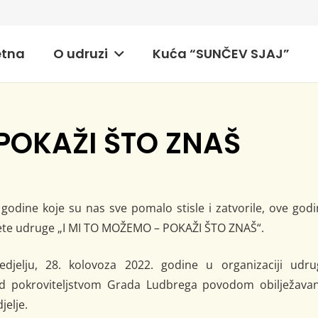
etna
O udruzi
Kuća “SUNČEV SJAJ”
 POKAŽI ŠTO ZNAŠ
godine koje su nas sve pomalo stisle i zatvorile, ove god
ete udruge „I MI TO MOŽEMO – POKAŽI ŠTO ZNAŠ“.
jelju, 28. kolovoza 2022. godine u organizaciji udru
pokroviteljstvom Grada Ludbrega povodom obilježavan
jelje.