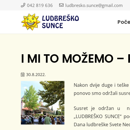
042 819 636
ludbresko.sunce@gmail.com
Poč
I MI TO MOŽEMO –
30.8.2022.
Nakon dvije duge i teške 
ponovo smo održali susr
Susret je održan u ned
„LUDBREŠKO SUNCE“ pod 
Dana ludbreške Svete Ned