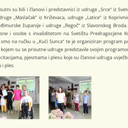
ni su bili i članovi i predstavnici iz udruge „Srce“ iz Sve
druge „Maslačak“ iz Križevaca, udruge „Latice“ iz Koprivni
đimurske županije i udruge „Regoč“ iz Slavonskog Broda.
esne i osobe s invaliditetom na Svetištu Predragocjene K
i smo na ručku u „Kući Sunca“ te je organiziran program 
kojem su se prisutne udruge predstavile svojim programo
 recitacijama, pjesmama i plesu koje su članovi udruga uvježb
i ples.