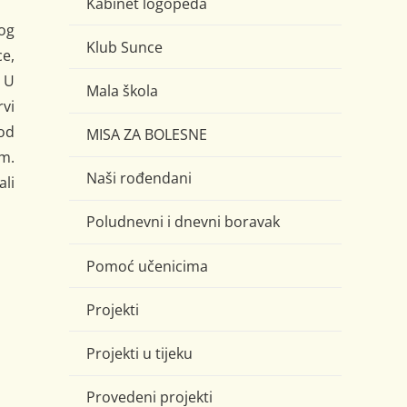
Kabinet logopeda
tog
Klub Sunce
ce,
 U
Mala škola
rvi
pod
MISA ZA BOLESNE
m.
Naši rođendani
ali
Poludnevni i dnevni boravak
Pomoć učenicima
Projekti
Projekti u tijeku
Provedeni projekti