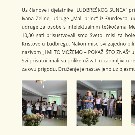
Uz članove i djelatnike „LUDBREŠKOG SUNCA“ prisut
Ivana Zeline, udruge „Mali princ“ iz Đurđevca, u
udruge za osobe s intelektualnim teškoćama Me
10,30 sati prisustvovali smo Svetoj misi za bol
Kristove u Ludbregu. Nakon mise svi zajedno bil
nazivom „I MI TO MOŽEMO – POKAŽI ŠTO ZNAŠ“ u 
Svi prisutni imali su prilike uživati u zanimljivim
za ovu prigodu. Druženje je nastavljeno uz pjesmu 