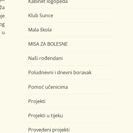
Kabinet logopeda
aža
Klub Sunce
nje
og
Mala škola
e u
MISA ZA BOLESNE
Naši rođendani
Poludnevni i dnevni boravak
Pomoć učenicima
Projekti
Projekti u tijeku
Provedeni projekti