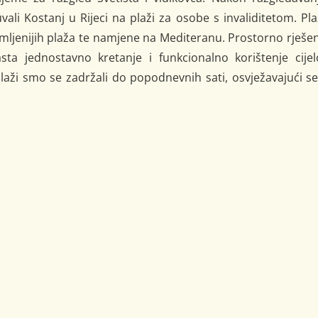
ali Kostanj u Rijeci na plaži za osobe s invaliditetom. Pl
mljenijih plaža te namjene na Mediteranu. Prostorno rješe
a jednostavno kretanje i funkcionalno korištenje cijel
plaži smo se zadržali do popodnevnih sati, osvježavajući s