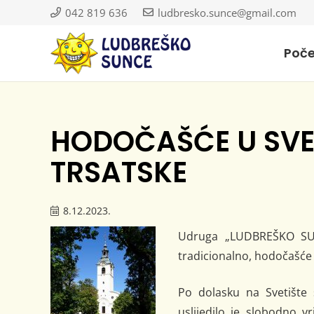
042 819 636
ludbresko.sunce@gmail.com
Poč
HODOČAŠĆE U SVE
TRSATSKE
8.12.2023.
Udruga „LUDBREŠKO SUNC
tradicionalno, hodočašće 
Po dolasku na Svetište 
uslijedilo je slobodno v