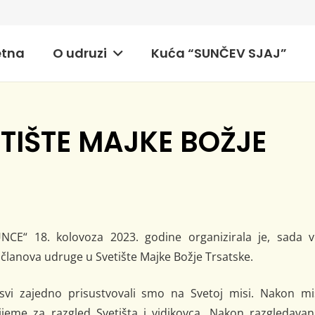
etna
O udruzi
Kuća “SUNČEV SJAJ”
TIŠTE MAJKE BOŽJE
E“ 18. kolovoza 2023. godine organizirala je, sada v
članova udruge u Svetište Majke Božje Trsatske.
svi zajedno prisustvovali smo na Svetoj misi. Nakon mi
rijeme za razgled Svetišta i vidikovca. Nakon razgledavan