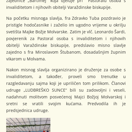
zajednice „Bartimej“ koja djeluje pri Pastoralu osoba s
invaliditetom i njihovih obitelji Varaždinske biskupije.
Na početku misnoga slavlja, fra Zdravko Tuba pozdravio je
pristigle hodočasnike i zaželio im ugodno vrijeme u okrilju
svetišta Majke Božje Molvarske. Zatim je vlč. Leonardo Šardi,
povjerenik za Pastoral osoba s invaliditetom i njihovih
obitelji Varaždinske biskupije, predslavio misno slavlje
zajedno s fra Miroslavom Štubanom, dosadašnjim župnim
vikarom u Molvama.
Nakon misnog slavlja organizirano je druženje za osobe s
invaliditetom, a također, proveli smo trenutke u
razgledavanju sajma koji je upriličen tom prilikom. Članovi
udruge „LUDBREŠKO SUNCE“ bili su zadovoljni i veseli,
nadahnuti molitvom posvećenoj Majci Božjoj Molvarskoj i
sretni se vratili svojim kućama. Predvodila ih je
predsjednica udruge.