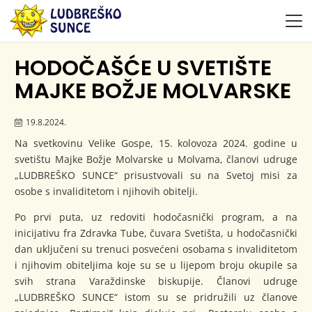
HODOČAŠĆE U SVETIŠTE
MAJKE BOŽJE MOLVARSKE
19.8.2024.
Na svetkovinu Velike Gospe, 15. kolovoza 2024. godine u
svetištu Majke Božje Molvarske u Molvama, članovi udruge
„LUDBREŠKO SUNCE“ prisustvovali su na Svetoj misi za
osobe s invaliditetom i njihovih obitelji.
Po prvi puta, uz redoviti hodočasnički program, a na
inicijativu fra Zdravka Tube, čuvara Svetišta, u hodočasnički
dan uključeni su trenuci posvećeni osobama s invaliditetom
i njihovim obiteljima koje su se u lijepom broju okupile sa
svih strana Varaždinske biskupije. Članovi udruge
„LUDBREŠKO SUNCE“ istom su se pridružili uz članove