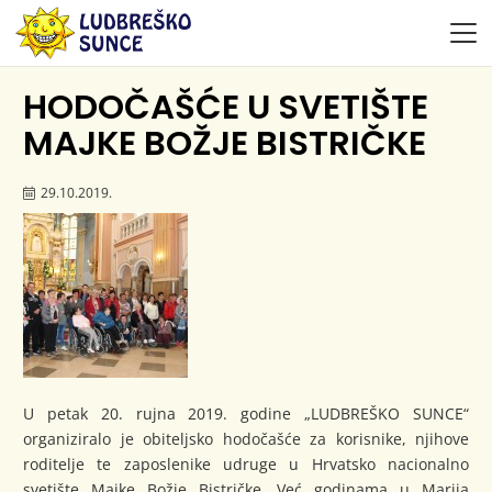
HODOČAŠĆE U SVETIŠTE
MAJKE BOŽJE BISTRIČKE
29.10.2019.
U petak 20. rujna 2019. godine „LUDBREŠKO SUNCE“
organiziralo je obiteljsko hodočašće za korisnike, njihove
roditelje te zaposlenike udruge u Hrvatsko nacionalno
svetište Majke Božje Bistričke. Već godinama u Marija