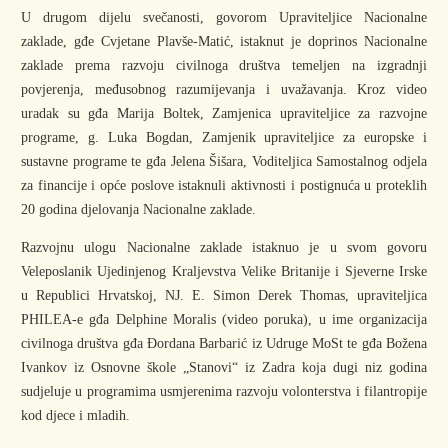
U drugom dijelu svečanosti, govorom Upraviteljice Nacionalne
zaklade, gđe Cvjetane Plavše-Matić, istaknut je doprinos Nacionalne
zaklade prema razvoju civilnoga društva temeljen na izgradnji
povjerenja, međusobnog razumijevanja i uvažavanja. Kroz video
uradak su gđa Marija Boltek, Zamjenica upraviteljice za razvojne
programe, g. Luka Bogdan, Zamjenik upraviteljice za europske i
sustavne programe te gđa Jelena Šišara, Voditeljica Samostalnog odjela
za financije i opće poslove istaknuli aktivnosti i postignuća u proteklih
20 godina djelovanja Nacionalne zaklade.
Razvojnu ulogu Nacionalne zaklade istaknuo je u svom govoru
Veleposlanik Ujedinjenog Kraljevstva Velike Britanije i Sjeverne Irske
u Republici Hrvatskoj, NJ. E. Simon Derek Thomas, upraviteljica
PHILEA-e gđa Delphine Moralis (video poruka), u ime organizacija
civilnoga društva gđa Đordana Barbarić iz Udruge MoSt te gđa Božena
Ivankov iz Osnovne škole „Stanovi“ iz Zadra koja dugi niz godina
sudjeluje u programima usmjerenima razvoju volonterstva i filantropije
kod djece i mladih.