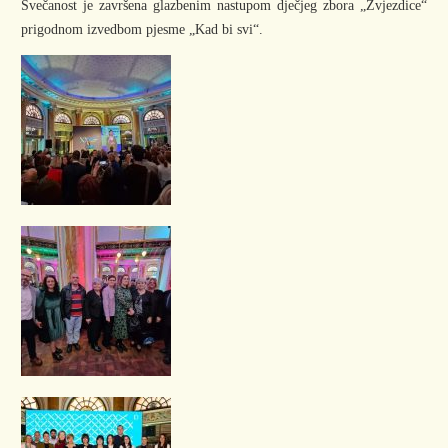
Svečanost je završena glazbenim nastupom dječjeg zbora „Zvjezdice“
prigodnom izvedbom pjesme „Kad bi svi“.