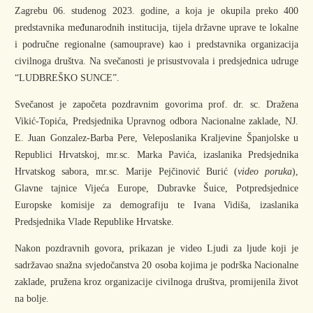
Zagrebu 06. studenog 2023. godine, a koja je okupila preko 400
predstavnika međunarodnih institucija, tijela državne uprave te lokalne
i područne regionalne (samouprave) kao i predstavnika organizacija
civilnoga društva. Na svečanosti je prisustvovala i predsjednica udruge
“LUDBREŠKO SUNCE”.
Svečanost je započeta pozdravnim govorima prof. dr. sc. Dražena
Vikić-Topića, Predsjednika Upravnog odbora Nacionalne zaklade, NJ.
E. Juan Gonzalez-Barba Pere, Veleposlanika Kraljevine Španjolske u
Republici Hrvatskoj, mr.sc. Marka Pavića, izaslanika Predsjednika
Hrvatskog sabora, mr.sc. Marije Pejčinović Burić (
video poruka
),
Glavne tajnice Vijeća Europe, Dubravke Šuice, Potpredsjednice
Europske komisije za demografiju te Ivana Vidiša, izaslanika
Predsjednika Vlade Republike Hrvatske.
Nakon pozdravnih govora, prikazan je video Ljudi za ljude koji je
sadržavao snažna svjedočanstva 20 osoba kojima je podrška Nacionalne
zaklade, pružena kroz organizacije civilnoga društva, promijenila život
na bolje.