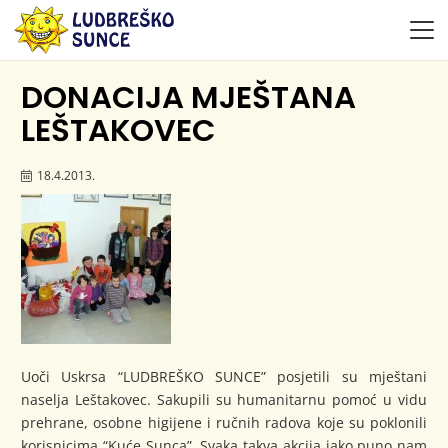
DONACIJA MJEŠTANA
LEŠTAKOVEC
18.4.2013.
Uoči Uskrsa “LUDBREŠKO SUNCE” posjetili su mještani
naselja Leštakovec. Sakupili su humanitarnu pomoć u vidu
prehrane, osobne higijene i ručnih radova koje su poklonili
korisnicima “Kuće Sunca”. Svaka takva akcija jako puno nam