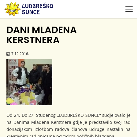
DANI MLADENA
KERSTNERA
7.12.2016.
Od 24. Do 27. Studenog „LUDBREŠKO SUNCE“ sudjelovalo je
na Danima Mladena Kerstnera gdje je predstavilo svoj rad
donacijskom izložbom radova članova udruge nastalih na
kreativnim radionicama povodom božižnih blagdana.