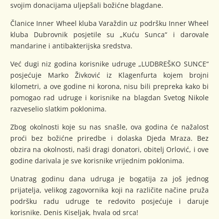
svojim donacijama uljepšali božićne blagdane.
Članice Inner Wheel kluba Varaždin uz podršku Inner Wheel
kluba Dubrovnik posjetile su „Kuću Sunca“ i darovale
mandarine i antibakterijska sredstva.
Već dugi niz godina korisnike udruge „LUDBREŠKO SUNCE“
posjećuje Marko Živković iz Klagenfurta kojem brojni
kilometri, a ove godine ni korona, nisu bili prepreka kako bi
pomogao rad udruge i korisnike na blagdan Svetog Nikole
razveselio slatkim poklonima.
Zbog okolnosti koje su nas snašle, ova godina će nažalost
proći bez božićne priredbe i dolaska Djeda Mraza. Bez
obzira na okolnosti, naši dragi donatori, obitelj Orlović, i ove
godine darivala je sve korisnike vrijednim poklonima.
Unatrag godinu dana udruga je bogatija za još jednog
prijatelja, velikog zagovornika koji na različite načine pruža
podršku radu udruge te redovito posjećuje i daruje
korisnike. Denis Kiseljak, hvala od srca!