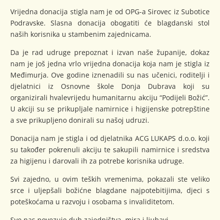
Vrijedna donacija stigla nam je od OPG-a Sirovec iz Subotice
Podravske. Slasna donacija obogatiti će blagdanski stol
naših korisnika u stambenim zajednicama.
Da je rad udruge prepoznat i izvan naše županije, dokaz
nam je još jedna vrlo vrijedna donacija koja nam je stigla iz
Međimurja. Ove godine iznenadili su nas učenici, roditelji i
djelatnici iz Osnovne škole Donja Dubrava koji su
organizirali hvalevrijedu humanitarnu akciju “Podijeli Božić”.
U akciji su se prikupljale namirnice i higijenske potrepštine
a sve prikupljeno donirali su našoj udruzi.
Donacija nam je stigla i od djelatnika ACG LUKAPS d.o.o. koji
su također pokrenuli akciju te sakupili namirnice i sredstva
za higijenu i darovali ih za potrebe korisnika udruge.
Svi zajedno, u ovim teških vremenima, pokazali ste veliko
srce i uljepšali božićne blagdane najpotebitijima, djeci s
poteškoćama u razvoju i osobama s invaliditetom.
Sve nas povezuje duh zajedništva, mira i ljubavi.