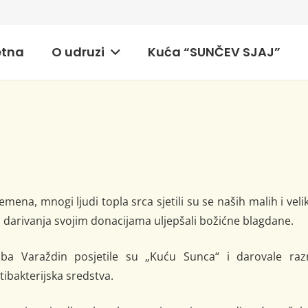
etna
O udruzi
Kuća “SUNČEV SJAJ”
mena, mnogi ljudi topla srca sjetili su se naših malih i veli
u darivanja svojim donacijama uljepšali božićne blagdane.
uba Varaždin posjetile su „Kuću Sunca“ i darovale raz
tibakterijska sredstva.