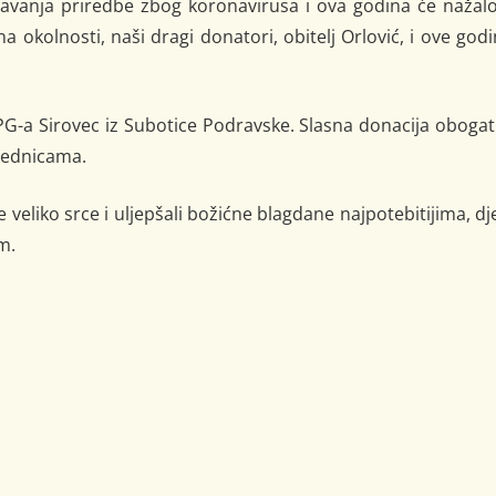
vanja priredbe zbog koronavirusa i ova godina će nažalo
a okolnosti, naši dragi donatori, obitelj Orlović, i ove god
PG-a Sirovec iz Subotice Podravske. Slasna donacija obogat
ajednicama.
veliko srce i uljepšali božićne blagdane najpotebitijima, dj
m.