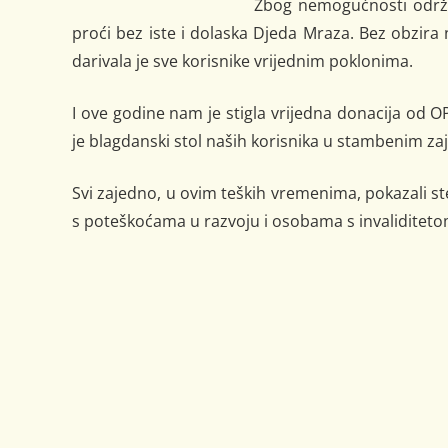
Zbog nemogućnosti održa
proći bez iste i dolaska Djeda Mraza. Bez obzira n
darivala je sve korisnike vrijednim poklonima.
I ove godine nam je stigla vrijedna donacija od O
je blagdanski stol naših korisnika u stambenim z
Svi zajedno, u ovim teških vremenima, pokazali ste 
s poteškoćama u razvoju i osobama s invaliditeto