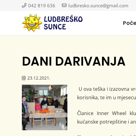
042 819 636
ludbresko.sunce@gmail.com
Poč
DANI DARIVANJA
23.12.2021.
U ova teška i izazovna vre
korisnika, te im u mjesec
Članice Inner Wheel kl
kućanske potrepštine i an