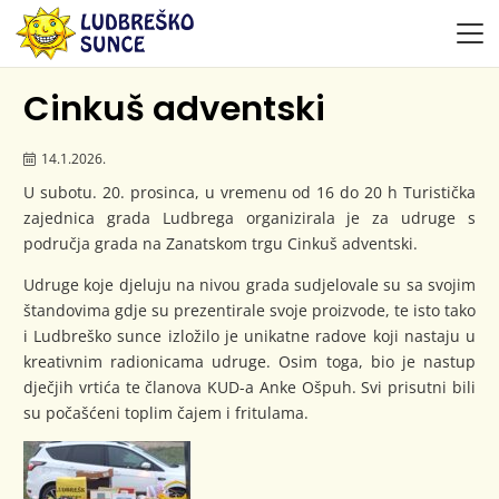
Cinkuš adventski
14.1.2026.
U subotu. 20. prosinca, u vremenu od 16 do 20 h Turistička
zajednica grada Ludbrega organizirala je za udruge s
područja grada na Zanatskom trgu Cinkuš adventski.
Udruge koje djeluju na nivou grada sudjelovale su sa svojim
štandovima gdje su prezentirale svoje proizvode, te isto tako
i Ludbreško sunce izložilo je unikatne radove koji nastaju u
kreativnim radionicama udruge. Osim toga, bio je nastup
dječjih vrtića te članova KUD-a Anke Ošpuh. Svi prisutni bili
su počašćeni toplim čajem i fritulama.