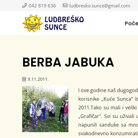
042 819 636
ludbresko.sunce@gmail.com
Poč
BERBA JABUKA
9.11.2011.
I ove godine naš dugogodišn
korisnike „Kuće Sunca“ b
2011.Tako su mali i veliki
„Grafičar“. Svi su užival
napunili sanduke sa mno
svakodnevno konzumirati 