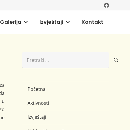
Galerija
Izvještaji
Kontakt
Pretraži:
 za
Početna
ada
i u
Aktivnosti
rzo
Izvještaji
ne