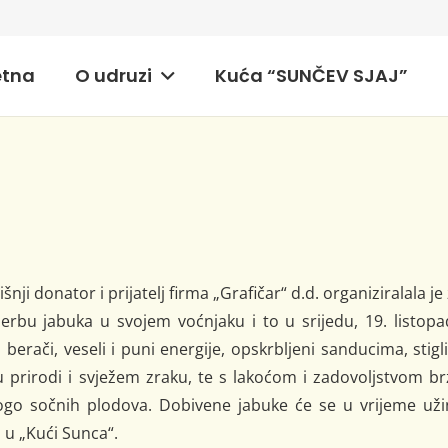
etna
O udruzi
Kuća “SUNČEV SJAJ”
ji donator i prijatelj firma „Grafičar“ d.d. organiziralala je
erbu jabuka u svojem voćnjaku i to u srijedu, 19. listop
 berači, veseli i puni energije, opskrbljeni sanducima, stigl
i u prirodi i svježem zraku, te s lakoćom i zadovoljstvom b
go sočnih plodova. Dobivene jabuke će se u vrijeme uži
u „Kući Sunca“.