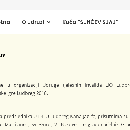
etna
O udruzi
Kuća “SUNČEV SJAJ”
“
ne u organizaciji Udruge tjelesnih invalida LIO Ludbr
ske igre Ludbreg 2018.
predsjednika UTI-LIO Ludbreg Ivana Jagića, prisutnima su
ina: Martijanec, Sv. Đurđ, V. Bukovec te gradonačelnik Gr