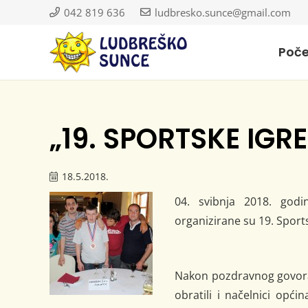
042 819 636
ludbresko.sunce@gmail.com
Poč
„19. SPORTSKE IGRE
18.5.2018.
04. svibnja 2018. godi
organizirane su 19. Sport
Nakon pozdravnog govora 
obratili i načelnici opć