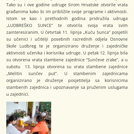
Tako su i ove godine udruge širom Hrvatske otvorile vrata
građanima kako bi im približile svoje programe i aktivnosti.
Istom se kao i prethodnih godina pridružila udruga
„LUDBREŠKO SUNCE“ te otvorila svoja vrata svim
zainteresiranim. U četvrtak 11. lipnja „Kuću Sunca“ posjetili
su učenici i učitelji posebnih razrednih odjela Osnovne
škole Ludbreg te je organizirano druženje i zajedničke
aktivnosti učenika i korisnika udruge. U petak 12. lipnja bila
su otvorena vrata stambene zajednice “Sunčeve zrake”, a u
subotu 13. lipnja otvorena su vrata stambene zajednice
„Melitin sunčev put“. U stambenim zajednicama
organizirano je druženje posjetitelja sa korisnicima
stambenih zajednica i upoznavanje sa pruženim uslugama
u zajednici.