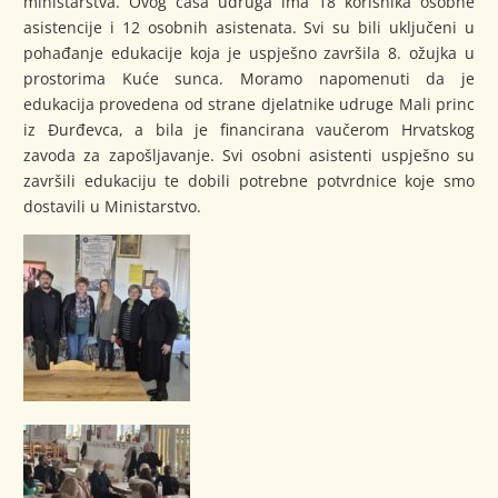
ministarstva. Ovog časa udruga ima 18 korisnika osobne
asistencije i 12 osobnih asistenata. Svi su bili uključeni u
pohađanje edukacije koja je uspješno završila 8. ožujka u
prostorima Kuće sunca. Moramo napomenuti da je
edukacija provedena od strane djelatnike udruge Mali princ
iz Đurđevca, a bila je financirana vaučerom Hrvatskog
zavoda za zapošljavanje. Svi osobni asistenti uspješno su
završili edukaciju te dobili potrebne potvrdnice koje smo
dostavili u Ministarstvo.