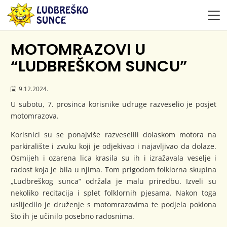
MOTOMRAZOVI U
“LUDBREŠKOM SUNCU”
9.12.2024.
U subotu, 7. prosinca korisnike udruge razveselio je posjet
motomrazova.
Korisnici su se ponajviše razveselili dolaskom motora na
parkiralište i zvuku koji je odjekivao i najavljivao da dolaze.
Osmijeh i ozarena lica krasila su ih i izražavala veselje i
radost koja je bila u njima. Tom prigodom folklorna skupina
„Ludbreškog sunca“ održala je malu priredbu. Izveli su
nekoliko recitacija i splet folklornih pjesama. Nakon toga
uslijedilo je druženje s motomrazovima te podjela poklona
što ih je učinilo posebno radosnima.