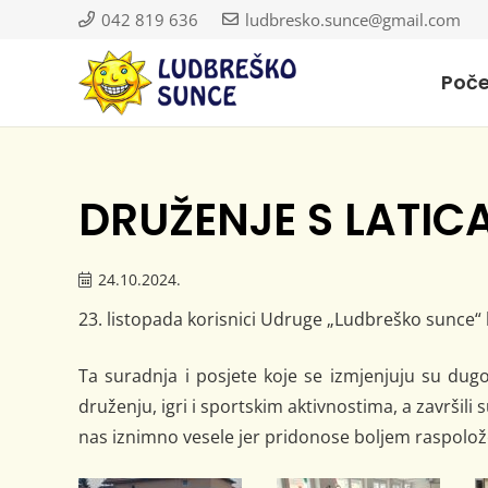
042 819 636
ludbresko.sunce@gmail.com
Poč
DRUŽENJE S LATI
24.10.2024.
23. listopada korisnici Udruge „Ludbreško sunce“ b
Ta suradnja i posjete koje se izmjenjuju su dugo
druženju, igri i sportskim aktivnostima, a završi
nas iznimno vesele jer pridonose boljem raspoloženj