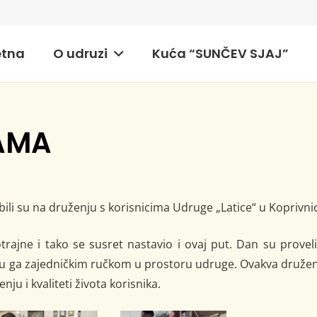
etna
O udruzi
Kuća “SUNČEV SJAJ”
CAMA
ili su na druženju s korisnicima Udruge „Latice“ u Koprivnic
trajne i tako se susret nastavio i ovaj put. Dan su provel
li su ga zajedničkim ručkom u prostoru udruge. Ovakva druže
u i kvaliteti života korisnika.