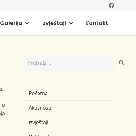
Galerija
Izvještaji
Kontakt
Pretraži:
i.
Početna
i u
Aktivnosti
nja
Izvještaji